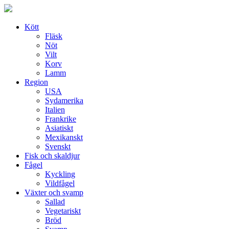
Skip
to
content
Kött
Fläsk
Nöt
Vilt
Korv
Lamm
Region
USA
Sydamerika
Italien
Frankrike
Asiatiskt
Mexikanskt
Svenskt
Fisk och skaldjur
Fågel
Kyckling
Vildfågel
Växter och svamp
Sallad
Vegetariskt
Bröd