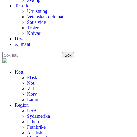
Svamp
Teknik
Utrustning
Vetenskap och mat
Sous vide
Tester
Knivar
Dryck
Allmänt
Sök
Sök
Kött
Fläsk
Nöt
Vilt
Korv
Lamm
Region
USA
Sydamerika
Italien
Frankrike
Asiatiskt