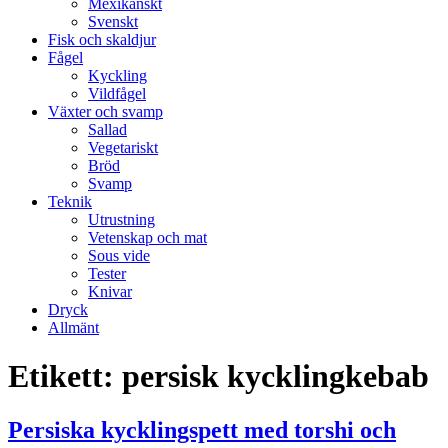
Mexikanskt
Svenskt
Fisk och skaldjur
Fågel
Kyckling
Vildfågel
Växter och svamp
Sallad
Vegetariskt
Bröd
Svamp
Teknik
Utrustning
Vetenskap och mat
Sous vide
Tester
Knivar
Dryck
Allmänt
Etikett:
persisk kycklingkebab
Persiska kycklingspett med torshi och