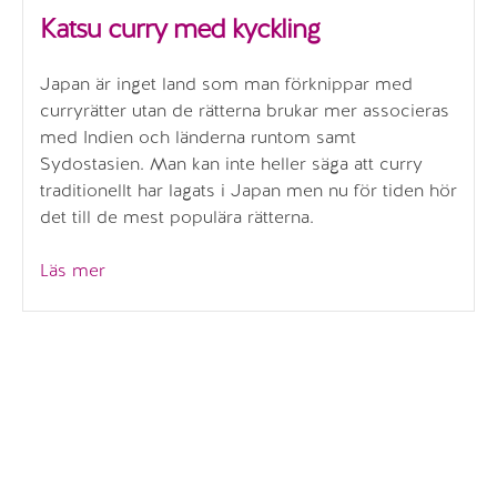
Katsu curry med kyckling
Japan är inget land som man förknippar med
curryrätter utan de rätterna brukar mer associeras
med Indien och länderna runtom samt
Sydostasien. Man kan inte heller säga att curry
traditionellt har lagats i Japan men nu för tiden hör
det till de mest populära rätterna.
”Katsu
Läs mer
curry
med
kyckling”