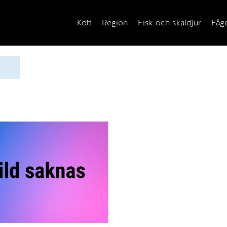
Kött
Region
Fisk och skaldjur
Fåg