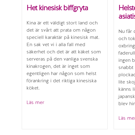
Het kinesisk biffgryta
Helst
asiat
Kina är ett väldigt stort land och
det är svårt att prata om någon
Nu får
speciell karaktär på kinesisk mat.
och tok
En sak vet vi i alla fall med
oxbrin
säkerhet och det är att käket som
faderul
serveras på den vanliga svenska
ingen b
kinakrogen, det är inget som
snabbt 
egentligen har någon som helst
plocka
förankring i det riktiga kinesiska
lite sk
köket.
känns l
japansk
”Het
Läs mer
blev h
kinesisk
biffgryta”
Läs me