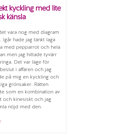
ekt kyckling med lite
isk känsla
 det vara nog med diagram
. Igår hade jag tänkt laga
ga med pepparrot och hela
lan men jag hittade tyvärr
ringa. Det var läge för
beslut i affären och jag
de på mig en kyckling och
ojiga grönsaker. Rätten
ite som en kombination av
t och kinesiskt och jag
imla nöjd med den.
”Helstekt
r
kyckling
med