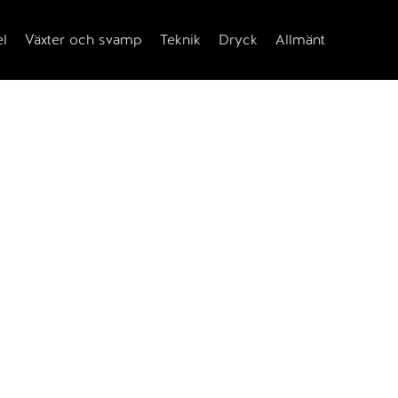
el
Växter och svamp
Teknik
Dryck
Allmänt