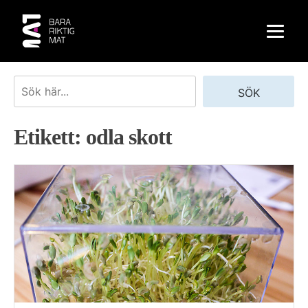
Skip
to
content
Sök
SÖK
Etikett:
odla skott