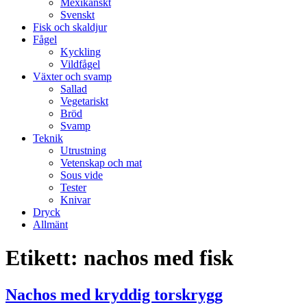
Mexikanskt
Svenskt
Fisk och skaldjur
Fågel
Kyckling
Vildfågel
Växter och svamp
Sallad
Vegetariskt
Bröd
Svamp
Teknik
Utrustning
Vetenskap och mat
Sous vide
Tester
Knivar
Dryck
Allmänt
Etikett:
nachos med fisk
Nachos med kryddig torskrygg