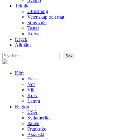
Svamp
Teknik
Utrustning
Vetenskap och mat
Sous vide
Tester
Knivar
Dryck
Allmänt
Sök
Sök
Kött
Fläsk
Nöt
Vilt
Korv
Lamm
Region
USA
Sydamerika
Italien
Frankrike
Asiatiskt