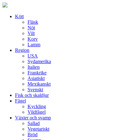
Skip
to
content
Kött
Fläsk
Nöt
Vilt
Korv
Lamm
Region
USA
Sydamerika
Italien
Frankrike
Asiatiskt
Mexikanskt
Svenskt
Fisk och skaldjur
Fågel
Kyckling
Vildfågel
Växter och svamp
Sallad
Vegetariskt
Bröd