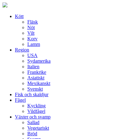
Skip
to
content
Kött
Fläsk
Nöt
Vilt
Korv
Lamm
Region
USA
Sydamerika
Italien
Frankrike
Asiatiskt
Mexikanskt
Svenskt
Fisk och skaldjur
Fågel
Kyckling
Vildfågel
Växter och svamp
Sallad
Vegetariskt
Bröd