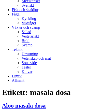
Mexikanskt
Svenskt
Fisk och skaldjur
Fågel
Kyckling
Vildfågel
Växter och svamp
Sallad
Vegetariskt
Bröd
Svamp
Teknik
Utrustning
Vetenskap och mat
Sous vide
Tester
Knivar
Dryck
Allmänt
Etikett:
masala dosa
Aloo masala dosa