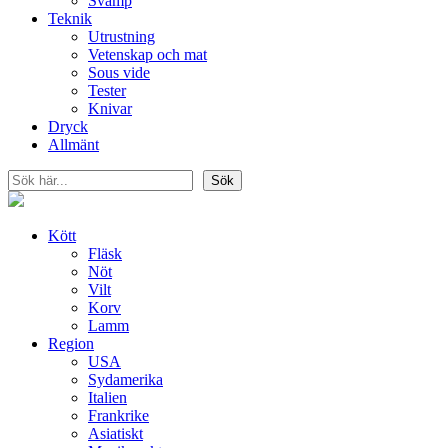
Svamp
Teknik
Utrustning
Vetenskap och mat
Sous vide
Tester
Knivar
Dryck
Allmänt
Sök
Sök
Kött
Fläsk
Nöt
Vilt
Korv
Lamm
Region
USA
Sydamerika
Italien
Frankrike
Asiatiskt