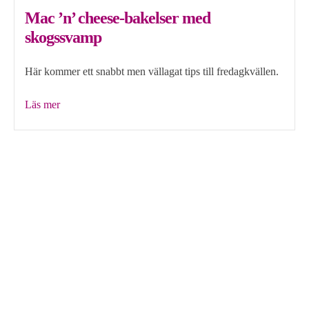
Mac ’n’ cheese-bakelser med
skogssvamp
Här kommer ett snabbt men vällagat tips till fredagkvällen.
”Mac
Läs mer
’n’
cheese-
bakelser
med
skogssvamp”