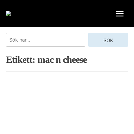
Skip
to
content
Sök
SÖK
Etikett:
mac n cheese