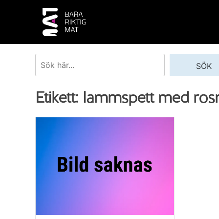
Skip
to
content
Sök
SÖK
Etikett:
lammspett med ros