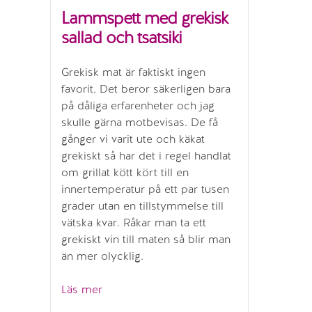
Lammspett med grekisk
sallad och tsatsiki
Grekisk mat är faktiskt ingen
favorit. Det beror säkerligen bara
på dåliga erfarenheter och jag
skulle gärna motbevisas. De få
gånger vi varit ute och käkat
grekiskt så har det i regel handlat
om grillat kött kört till en
innertemperatur på ett par tusen
grader utan en tillstymmelse till
vätska kvar. Råkar man ta ett
grekiskt vin till maten så blir man
än mer olycklig.
”Lammspett
Läs mer
med