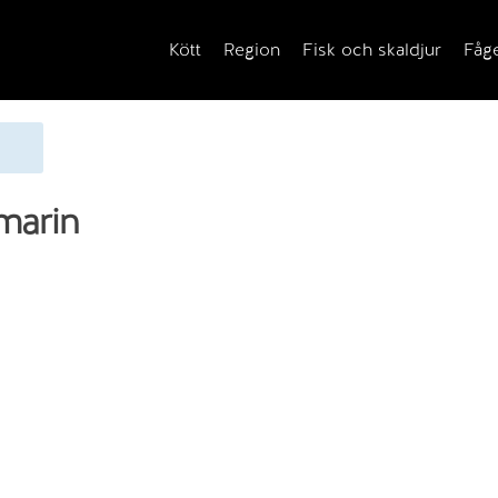
Kött
Region
Fisk och skaldjur
Fåg
marin