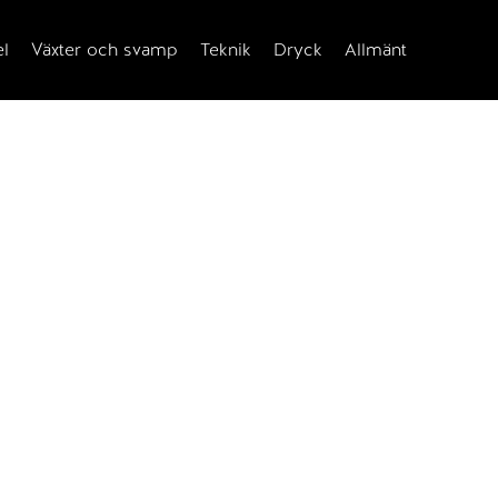
el
Växter och svamp
Teknik
Dryck
Allmänt