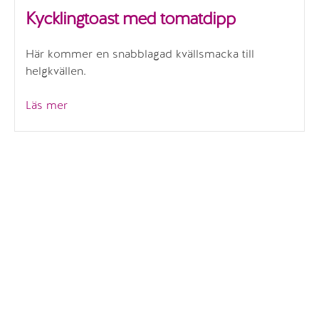
Kycklingtoast med tomatdipp
Här kommer en snabblagad kvällsmacka till
helgkvällen.
”Kycklingtoast
Läs mer
med
tomatdipp”