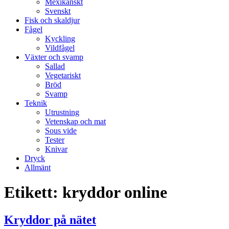
Mexikanskt
Svenskt
Fisk och skaldjur
Fågel
Kyckling
Vildfågel
Växter och svamp
Sallad
Vegetariskt
Bröd
Svamp
Teknik
Utrustning
Vetenskap och mat
Sous vide
Tester
Knivar
Dryck
Allmänt
Etikett:
kryddor online
Kryddor på nätet