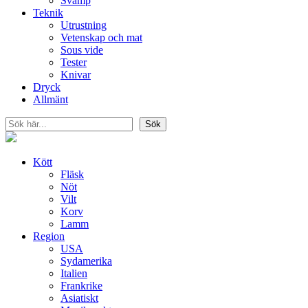
Svamp
Teknik
Utrustning
Vetenskap och mat
Sous vide
Tester
Knivar
Dryck
Allmänt
Sök
Sök
Kött
Fläsk
Nöt
Vilt
Korv
Lamm
Region
USA
Sydamerika
Italien
Frankrike
Asiatiskt