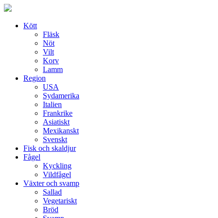
Skip
to
content
Kött
Fläsk
Nöt
Vilt
Korv
Lamm
Region
USA
Sydamerika
Italien
Frankrike
Asiatiskt
Mexikanskt
Svenskt
Fisk och skaldjur
Fågel
Kyckling
Vildfågel
Växter och svamp
Sallad
Vegetariskt
Bröd