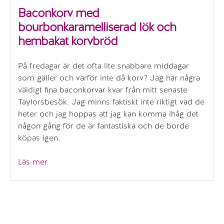
Baconkorv med
bourbonkaramelliserad lök och
hembakat korvbröd
På fredagar är det ofta lite snabbare middagar
som gäller och varför inte då korv? Jag har några
väldigt fina baconkorvar kvar från mitt senaste
Taylorsbesök. Jag minns faktiskt inte riktigt vad de
heter och jag hoppas att jag kan komma ihåg det
någon gång för de är fantastiska och de borde
köpas igen.
”Baconkorv
Läs mer
med
bourbonkaramelliserad
lök
och
hembakat