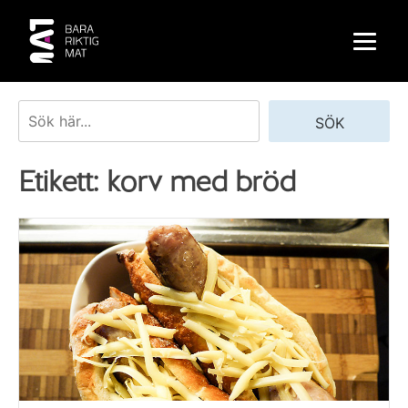
Skip
to
content
Sök
SÖK
Etikett:
korv med bröd