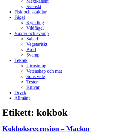
Mexikanskt
Svenskt
Fisk och skaldjur
Fågel
Kyckling
Vildfågel
Växter och svamp
Sallad
Vegetariskt
Bröd
Svamp
Teknik
Utrustning
Vetenskap och mat
Sous vide
Tester
Knivar
Dryck
Allmänt
Etikett:
kokbok
Kokboksrecension – Mackor