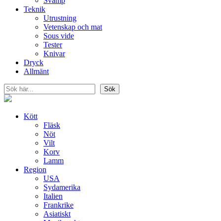
Svamp
Teknik
Utrustning
Vetenskap och mat
Sous vide
Tester
Knivar
Dryck
Allmänt
Sök
Sök
Kött
Fläsk
Nöt
Vilt
Korv
Lamm
Region
USA
Sydamerika
Italien
Frankrike
Asiatiskt