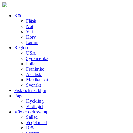
Skip
to
content
Kött
Fläsk
Nöt
Vilt
Korv
Lamm
Region
USA
Sydamerika
Italien
Frankrike
Asiatiskt
Mexikanskt
Svenskt
Fisk och skaldjur
Fågel
Kyckling
Vildfågel
Växter och svamp
Sallad
Vegetariskt
Bröd