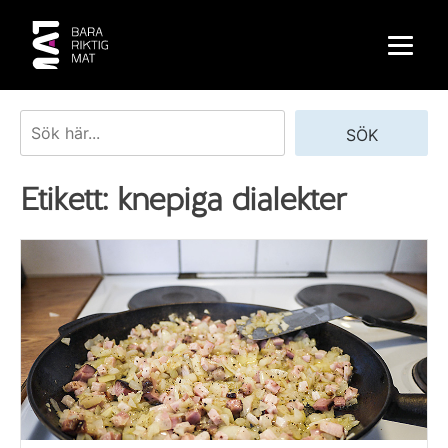
Skip
to
content
Sök
SÖK
Etikett:
knepiga dialekter