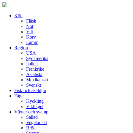
Skip
to
content
Kött
Fläsk
Nöt
Vilt
Korv
Lamm
Region
USA
Sydamerika
Italien
Frankrike
Asiatiskt
Mexikanskt
Svenskt
Fisk och skaldjur
Fågel
Kyckling
Vildfågel
Växter och svamp
Sallad
Vegetariskt
Bröd