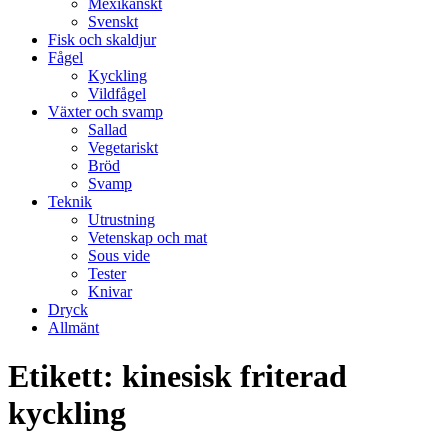
Mexikanskt
Svenskt
Fisk och skaldjur
Fågel
Kyckling
Vildfågel
Växter och svamp
Sallad
Vegetariskt
Bröd
Svamp
Teknik
Utrustning
Vetenskap och mat
Sous vide
Tester
Knivar
Dryck
Allmänt
Etikett:
kinesisk friterad
kyckling