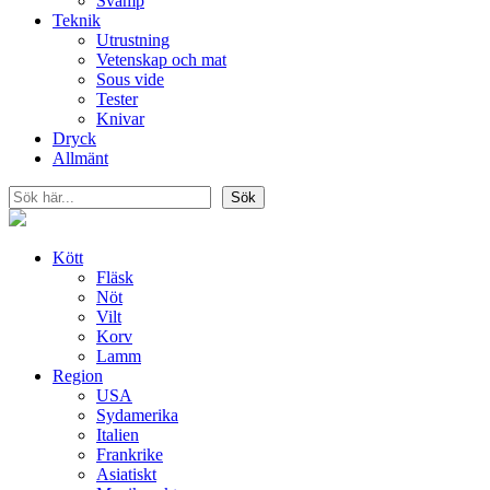
Svamp
Teknik
Utrustning
Vetenskap och mat
Sous vide
Tester
Knivar
Dryck
Allmänt
Sök
Sök
Kött
Fläsk
Nöt
Vilt
Korv
Lamm
Region
USA
Sydamerika
Italien
Frankrike
Asiatiskt