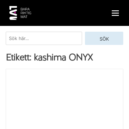
Skip
to
content
Sök
SÖK
Etikett:
kashima ONYX