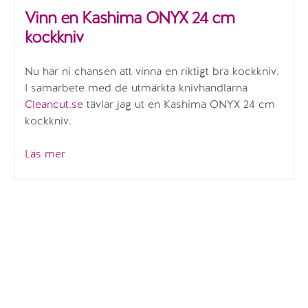
Vinn en Kashima ONYX 24 cm
kockkniv
Nu har ni chansen att vinna en riktigt bra kockkniv.
I samarbete med de utmärkta knivhandlarna
Cleancut.se
tävlar jag ut en Kashima ONYX 24 cm
kockkniv.
”Vinn
Läs mer
en
Kashima
ONYX
24
cm
kockkniv”