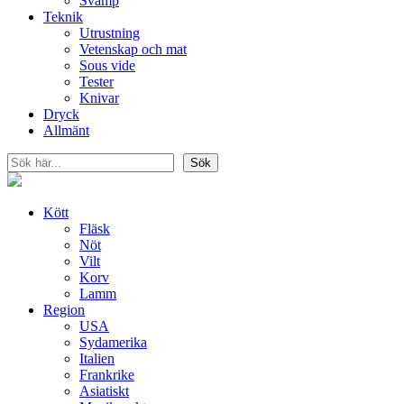
Svamp
Teknik
Utrustning
Vetenskap och mat
Sous vide
Tester
Knivar
Dryck
Allmänt
Sök
Sök
Kött
Fläsk
Nöt
Vilt
Korv
Lamm
Region
USA
Sydamerika
Italien
Frankrike
Asiatiskt