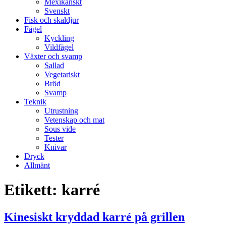
Mexikanskt
Svenskt
Fisk och skaldjur
Fågel
Kyckling
Vildfågel
Växter och svamp
Sallad
Vegetariskt
Bröd
Svamp
Teknik
Utrustning
Vetenskap och mat
Sous vide
Tester
Knivar
Dryck
Allmänt
Etikett:
karré
Kinesiskt kryddad karré på grillen