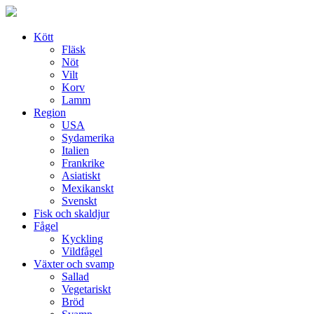
Skip
to
content
Kött
Fläsk
Nöt
Vilt
Korv
Lamm
Region
USA
Sydamerika
Italien
Frankrike
Asiatiskt
Mexikanskt
Svenskt
Fisk och skaldjur
Fågel
Kyckling
Vildfågel
Växter och svamp
Sallad
Vegetariskt
Bröd