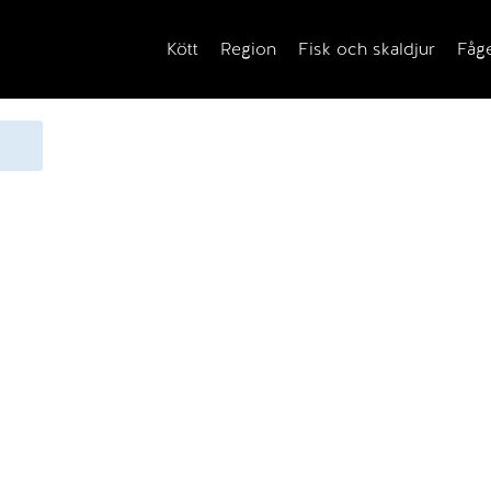
Kött
Region
Fisk och skaldjur
Fåg