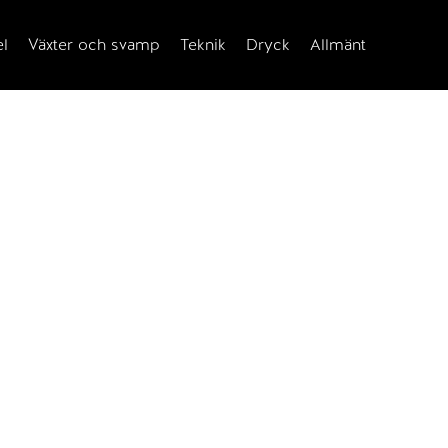
el
Växter och svamp
Teknik
Dryck
Allmänt