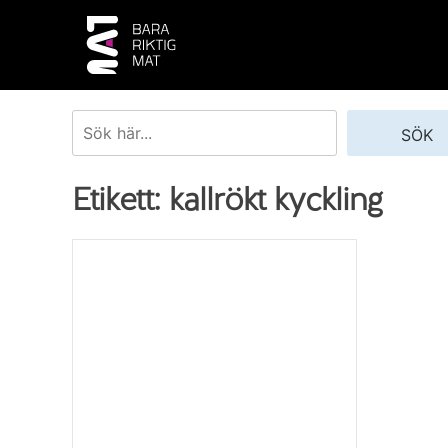
Skip
to
content
Sök
SÖK
Etikett:
kallrökt kyckling