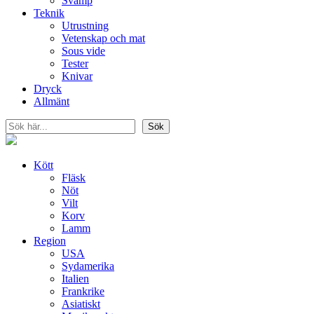
Svamp
Teknik
Utrustning
Vetenskap och mat
Sous vide
Tester
Knivar
Dryck
Allmänt
Sök
Sök
Kött
Fläsk
Nöt
Vilt
Korv
Lamm
Region
USA
Sydamerika
Italien
Frankrike
Asiatiskt