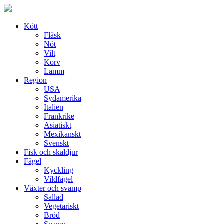
Skip
to
content
Kött
Fläsk
Nöt
Vilt
Korv
Lamm
Region
USA
Sydamerika
Italien
Frankrike
Asiatiskt
Mexikanskt
Svenskt
Fisk och skaldjur
Fågel
Kyckling
Vildfågel
Växter och svamp
Sallad
Vegetariskt
Bröd