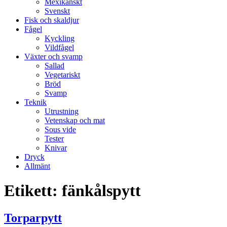
Mexikanskt
Svenskt
Fisk och skaldjur
Fågel
Kyckling
Vildfågel
Växter och svamp
Sallad
Vegetariskt
Bröd
Svamp
Teknik
Utrustning
Vetenskap och mat
Sous vide
Tester
Knivar
Dryck
Allmänt
Etikett:
fänkålspytt
Torparpytt