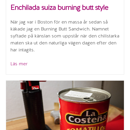
Enchilada suiza burning butt style
När jag var i Boston för en massa år sedan så
käkade jag en Burning Butt Sandwich. Namnet
syftade på känslan som uppstår när den chilistarka
maten ska ut den naturliga vägen dagen efter den
har intagits.
”Enchilada
Läs mer
suiza
burning
butt
style”