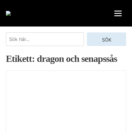
Skip
to
content
Sök
SÖK
Etikett:
dragon och senapssås