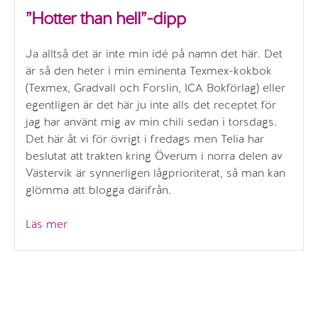
”Hotter than hell”-dipp
Ja alltså det är inte min idé på namn det här. Det
är så den heter i min eminenta Texmex-kokbok
(Texmex, Gradvall och Forslin, ICA Bokförlag) eller
egentligen är det här ju inte alls det receptet för
jag har använt mig av min chili sedan i torsdags.
Det här åt vi för övrigt i fredags men Telia har
beslutat att trakten kring Överum i norra delen av
Västervik är synnerligen lågprioriterat, så man kan
glömma att blogga därifrån.
””Hotter
Läs mer
than
hell”-
dipp”