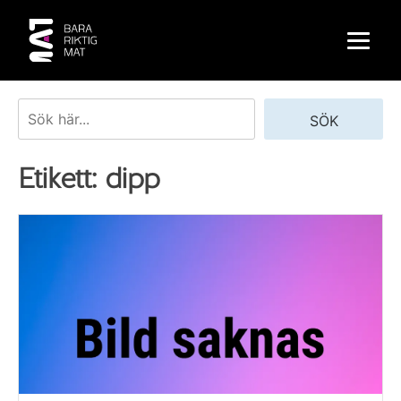
Skip
to
content
Sök
SÖK
Etikett:
dipp