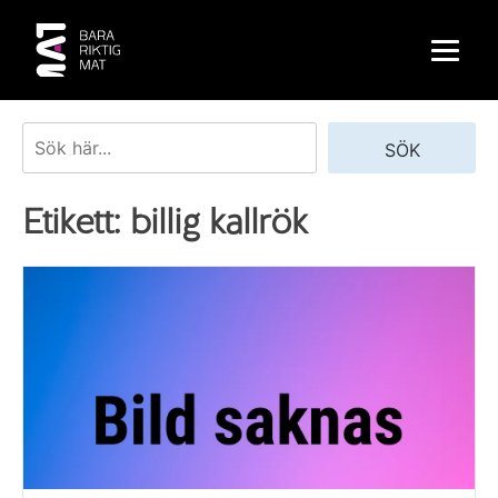
Skip
to
content
Sök
SÖK
Etikett:
billig kallrök