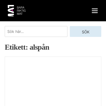
Skip
to
content
Sök
SÖK
Etikett:
alspån