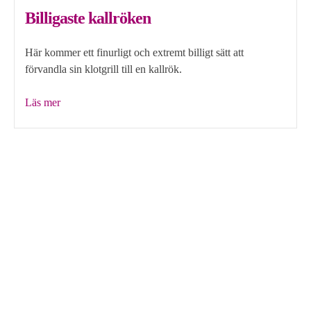
Billigaste kallröken
Här kommer ett finurligt och extremt billigt sätt att
förvandla sin klotgrill till en kallrök.
”Billigaste
Läs mer
kallröken”