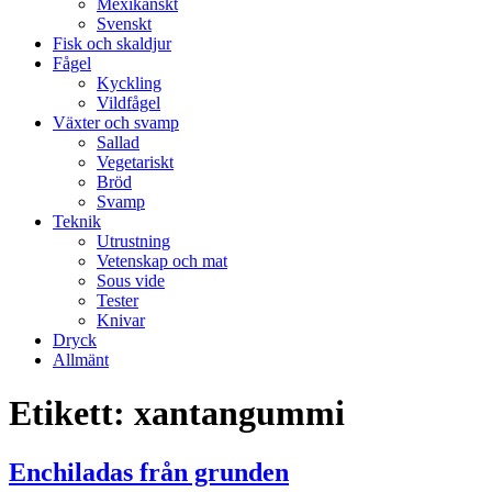
Mexikanskt
Svenskt
Fisk och skaldjur
Fågel
Kyckling
Vildfågel
Växter och svamp
Sallad
Vegetariskt
Bröd
Svamp
Teknik
Utrustning
Vetenskap och mat
Sous vide
Tester
Knivar
Dryck
Allmänt
Etikett:
xantangummi
Enchiladas från grunden