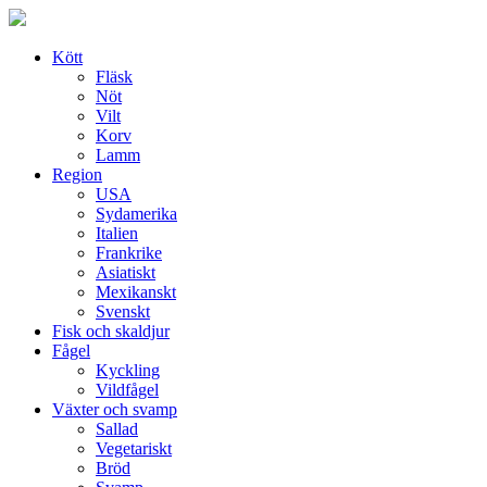
Skip
to
content
Kött
Fläsk
Nöt
Vilt
Korv
Lamm
Region
USA
Sydamerika
Italien
Frankrike
Asiatiskt
Mexikanskt
Svenskt
Fisk och skaldjur
Fågel
Kyckling
Vildfågel
Växter och svamp
Sallad
Vegetariskt
Bröd