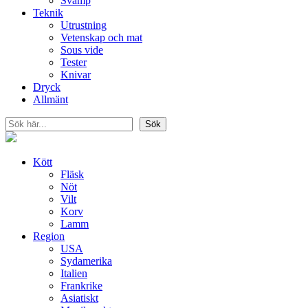
Svamp
Teknik
Utrustning
Vetenskap och mat
Sous vide
Tester
Knivar
Dryck
Allmänt
Sök
Sök
Kött
Fläsk
Nöt
Vilt
Korv
Lamm
Region
USA
Sydamerika
Italien
Frankrike
Asiatiskt