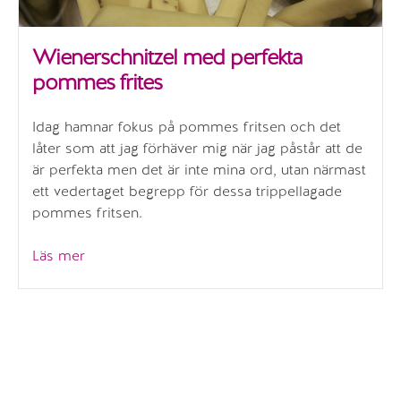
Wienerschnitzel med perfekta
pommes frites
Idag hamnar fokus på pommes fritsen och det
låter som att jag förhäver mig när jag påstår att de
är perfekta men det är inte mina ord, utan närmast
ett vedertaget begrepp för dessa trippellagade
pommes fritsen.
”Wienerschnitzel
Läs mer
med
perfekta
pommes
frites”