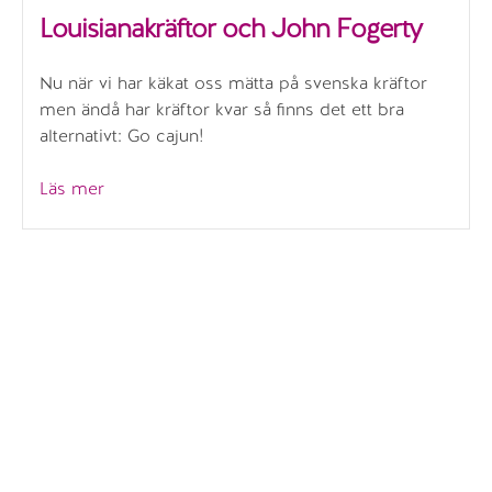
Louisianakräftor och John Fogerty
Nu när vi har käkat oss mätta på svenska kräftor
men ändå har kräftor kvar så finns det ett bra
alternativt: Go cajun!
”Louisianakräftor
Läs mer
och
John
Fogerty”