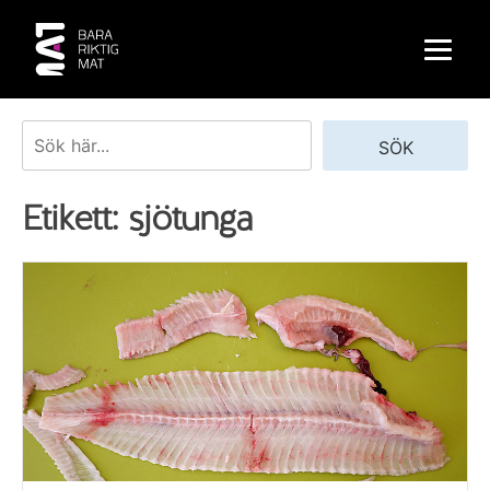
Skip
to
content
Sök
SÖK
Etikett:
sjötunga