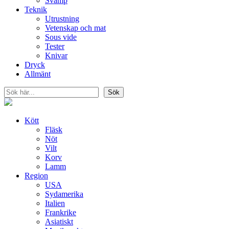
Svamp
Teknik
Utrustning
Vetenskap och mat
Sous vide
Tester
Knivar
Dryck
Allmänt
Sök
Sök
Kött
Fläsk
Nöt
Vilt
Korv
Lamm
Region
USA
Sydamerika
Italien
Frankrike
Asiatiskt