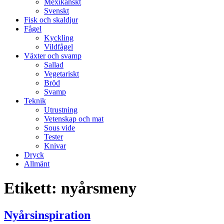
Mexikanskt
Svenskt
Fisk och skaldjur
Fågel
Kyckling
Vildfågel
Växter och svamp
Sallad
Vegetariskt
Bröd
Svamp
Teknik
Utrustning
Vetenskap och mat
Sous vide
Tester
Knivar
Dryck
Allmänt
Etikett:
nyårsmeny
Nyårsinspiration