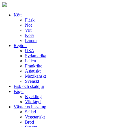
Skip
to
content
Kött
Fläsk
Nöt
Vilt
Korv
Lamm
Region
USA
Sydamerika
Italien
Frankrike
Asiatiskt
Mexikanskt
Svenskt
Fisk och skaldjur
Fågel
Kyckling
Vildfågel
Växter och svamp
Sallad
Vegetariskt
Bröd