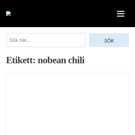
Skip
to
content
Sök
SÖK
Etikett:
nobean chili