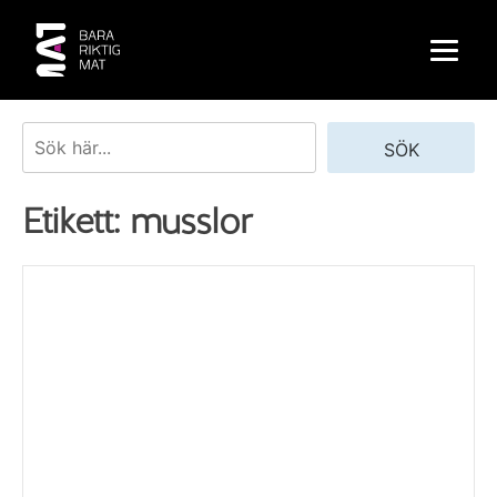
Skip
to
content
Sök
SÖK
Etikett:
musslor