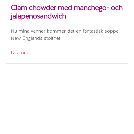
Clam chowder med manchego- och
jalapenosandwich
Nu mina vänner kommer det en fantastisk soppa,
New Englands stolthet.
”Clam
Läs mer
chowder
med
manchego-
och
jalapenosandwich”