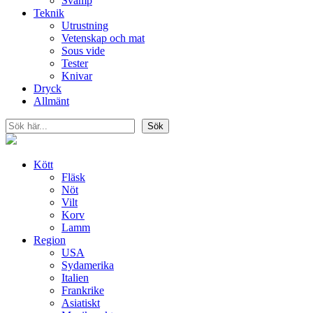
Svamp
Teknik
Utrustning
Vetenskap och mat
Sous vide
Tester
Knivar
Dryck
Allmänt
Sök
Sök
Kött
Fläsk
Nöt
Vilt
Korv
Lamm
Region
USA
Sydamerika
Italien
Frankrike
Asiatiskt