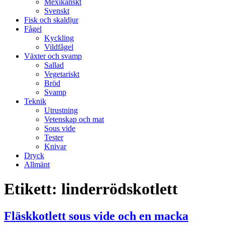
Mexikanskt
Svenskt
Fisk och skaldjur
Fågel
Kyckling
Vildfågel
Växter och svamp
Sallad
Vegetariskt
Bröd
Svamp
Teknik
Utrustning
Vetenskap och mat
Sous vide
Tester
Knivar
Dryck
Allmänt
Etikett:
linderrödskotlett
Fläskkotlett sous vide och en macka