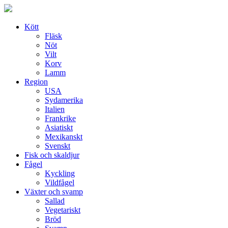
Skip
to
content
Kött
Fläsk
Nöt
Vilt
Korv
Lamm
Region
USA
Sydamerika
Italien
Frankrike
Asiatiskt
Mexikanskt
Svenskt
Fisk och skaldjur
Fågel
Kyckling
Vildfågel
Växter och svamp
Sallad
Vegetariskt
Bröd