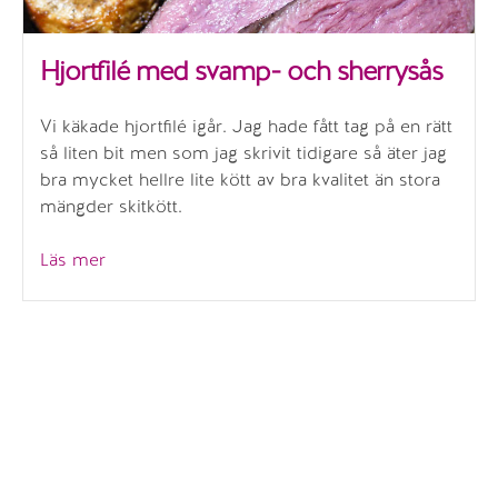
Hjortfilé med svamp- och sherrysås
Vi käkade hjortfilé igår. Jag hade fått tag på en rätt
så liten bit men som jag skrivit tidigare så äter jag
bra mycket hellre lite kött av bra kvalitet än stora
mängder skitkött.
”Hjortfilé
Läs mer
med
svamp-
och
sherrysås”