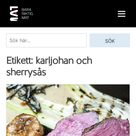
Skip
to
content
Sök
SÖK
Etikett:
karljohan och
sherrysås