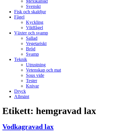
Mexikanskt
Svenskt
Fisk och skaldjur
Fågel
Kyckling
Vildfågel
Växter och svamp
Sallad
Vegetariskt
Bröd
Svamp
Teknik
Utrustning
Vetenskap och mat
Sous vide
Tester
Knivar
Dryck
Allmänt
Etikett:
hemgravad lax
Vodkagravad lax