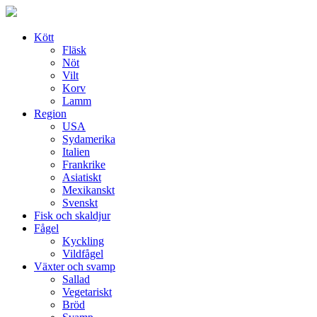
Skip
to
content
Kött
Fläsk
Nöt
Vilt
Korv
Lamm
Region
USA
Sydamerika
Italien
Frankrike
Asiatiskt
Mexikanskt
Svenskt
Fisk och skaldjur
Fågel
Kyckling
Vildfågel
Växter och svamp
Sallad
Vegetariskt
Bröd