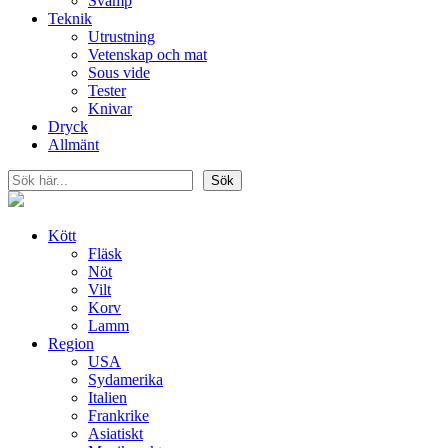
Svamp
Teknik
Utrustning
Vetenskap och mat
Sous vide
Tester
Knivar
Dryck
Allmänt
Sök
Sök
Kött
Fläsk
Nöt
Vilt
Korv
Lamm
Region
USA
Sydamerika
Italien
Frankrike
Asiatiskt