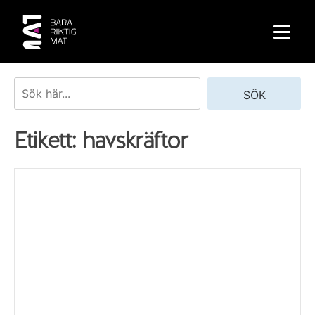
Skip
to
content
Sök
SÖK
Etikett:
havskräftor