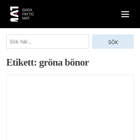
Skip
to
content
Sök
SÖK
Etikett:
gröna bönor