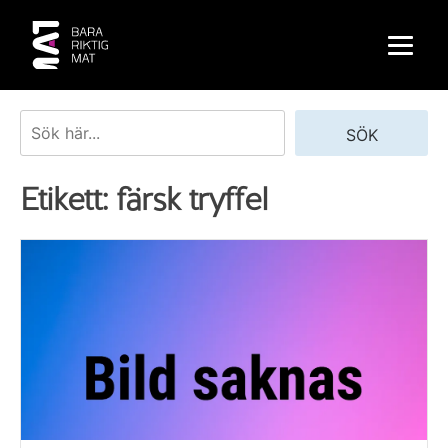
Skip
to
content
Sök
SÖK
Etikett:
färsk tryffel