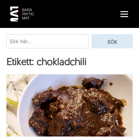
Skip
to
content
Sök
SÖK
Etikett:
chokladchili