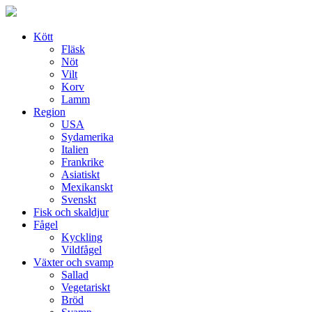
Skip
to
content
Kött
Fläsk
Nöt
Vilt
Korv
Lamm
Region
USA
Sydamerika
Italien
Frankrike
Asiatiskt
Mexikanskt
Svenskt
Fisk och skaldjur
Fågel
Kyckling
Vildfågel
Växter och svamp
Sallad
Vegetariskt
Bröd