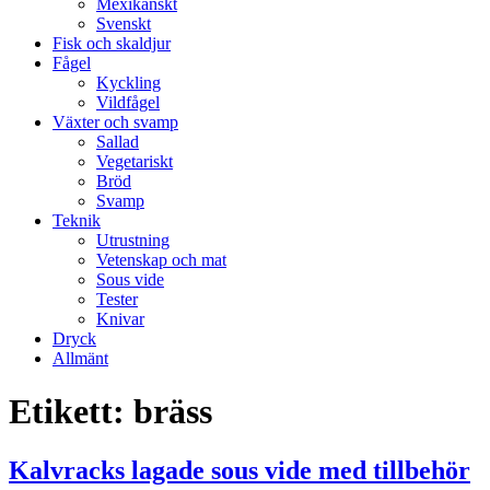
Mexikanskt
Svenskt
Fisk och skaldjur
Fågel
Kyckling
Vildfågel
Växter och svamp
Sallad
Vegetariskt
Bröd
Svamp
Teknik
Utrustning
Vetenskap och mat
Sous vide
Tester
Knivar
Dryck
Allmänt
Etikett:
bräss
Kalvracks lagade sous vide med tillbehör