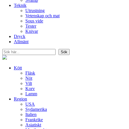
Svamp
Teknik
Utrustning
Vetenskap och mat
Sous vide
Tester
Knivar
Dryck
Allmänt
Sök
Sök
Kött
Fläsk
Nöt
Vilt
Korv
Lamm
Region
USA
Sydamerika
Italien
Frankrike
Asiatiskt